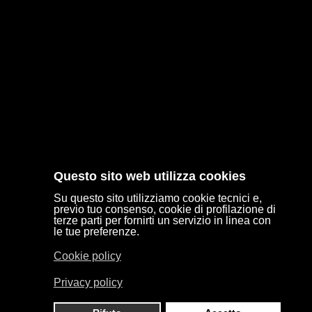
laloggia@omnifer.it
Tel: 011 9628117
SEDE DI CARMAGNOLA
Via Poirino, 24, - 10022 - Carmagnola (TO)
Questo sito web utilizza cookies
carmagnola@omnifer.it
Su questo sito utilizziamo cookie tecnici e,
previo tuo consenso, cookie di profilazione di
Tel: 011 9712166
terze parti per fornirti un servizio in linea con
le tue preferenze.
Cookie policy
Privacy policy